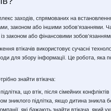
ів?
мплекс заходів, спрямованих на встановленн
ами, законом або іншими зобов’язаннями. Ча
 із законом або фінансовими зобов’язанням
ження втікачів використовує сучасні техноло
оди для збору інформації. Це робота, яка п
рібно знайти втікача:
підлітка, що втік, після сімейних конфліктів
ом зниклого підлітка, якщо дитина зникла б
мпанії, які бажають знайти втікача, який ух