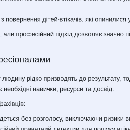
 з повернення дітей-втікачів, які опинилися у
, але професійний підхід дозволяє значно п
фесіоналами
 людину рідко призводять до результату, т
 необхідні навички, ресурси та досвід.
фахівців:
деться без розголосу, виключаючи ризики в
ійний приватний детектив для пошуку втіка