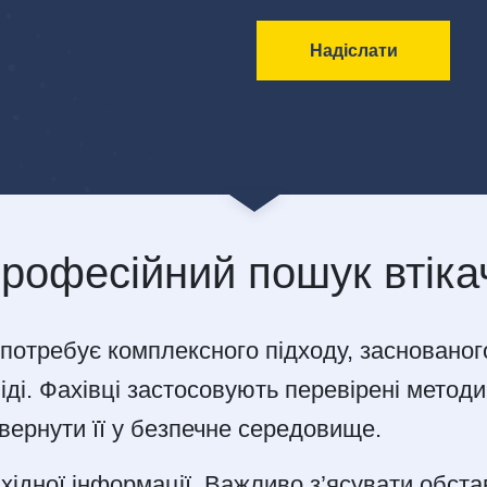
рофесійний пошук втіка
отребує комплексного підходу, заснованого
іді. Фахівці застосовують перевірені метод
ернути її у безпечне середовище.
хідної інформації. Важливо з’ясувати обста