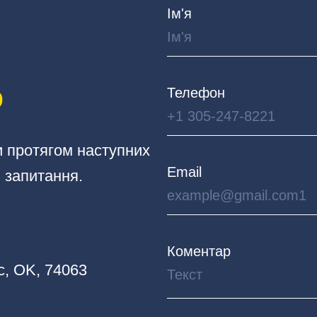
Ім'я
ю
Телефон
и протягом наступних
Email
і запитання.
Коментар
с, OK, 74063