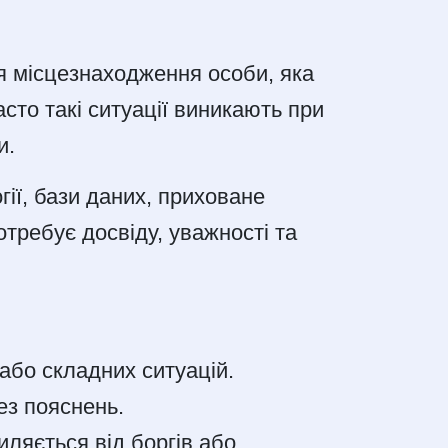
я місцезнаходження особи, яка
сто такі ситуації виникають при
и.
гії, бази даних, приховане
отребує досвіду, уважності та
 або складних ситуацій.
ез пояснень.
иляється від боргів або