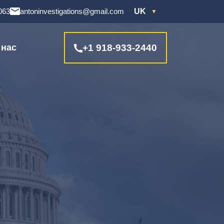
063
antoninvestigations@gmail.com
UK
 нас
+1 918-933-2440