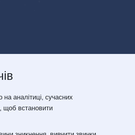
чів
 на аналітиці, сучасних
и, щоб встановити
вини зникнення, вивчити звички