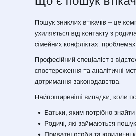
Що є пошук втікач
Пошук зниклих втікачів – це ко
ухиляється від контакту з родич
сімейних конфліктах, проблемах
Професійний спеціаліст з відсте
спостереження та аналітичні мет
дотримання законодавства.
Найпоширеніші випадки, коли пот
Батьки, яким потрібно знайти 
Родичі, які займаються пошук
Приватні особи та юридичні ко