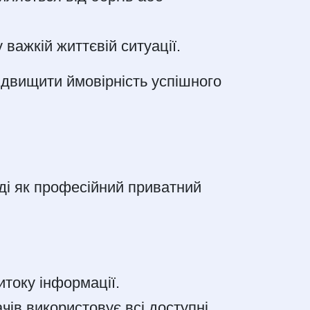
 важкій життєвій ситуації.
ідвищити ймовірність успішного
оді як професійний приватний
итоку інформації.
чів використовує всі доступні